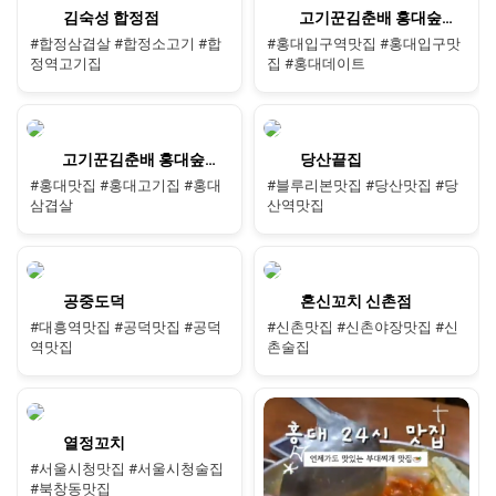
김숙성 합정점
고기꾼김춘배 홍대숲길점
#합정삼겹살 #합정소고기 #합
#홍대입구역맛집 #홍대입구맛
정역고기집
집 #홍대데이트
고기꾼김춘배 홍대숲길점
당산끝집
#홍대맛집 #홍대고기집 #홍대
#블루리본맛집 #당산맛집 #당
삼겹살
산역맛집
공중도덕
혼신꼬치 신촌점
#대흥역맛집 #공덕맛집 #공덕
#신촌맛집 #신촌야장맛집 #신
역맛집
촌술집
열정꼬치
#서울시청맛집 #서울시청술집
#북창동맛집