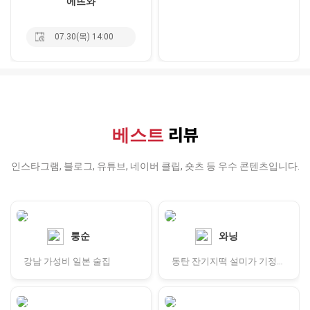
에뜨와
07.30(목) 14:00
리뷰
베스트
인스타그램, 블로그, 유튜브, 네이버 클립, 숏츠 등 우수 콘텐츠입니다.
퉁순
와닝
강남 가성비 일본 술집
동탄 잔기지떡 설미가 기정떡 맛집 답례품 간식 추천