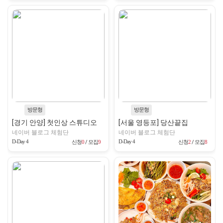
방문형
방문형
[경기 안양] 첫인상 스튜디오
[서울 영등포] 당산끝집
네이버 블로그 체험단
네이버 블로그 체험단
D-Day 4
D-Day 4
신청
0
/ 모집
9
신청
2
/ 모집
8