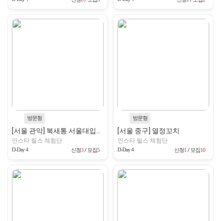
방문형
방문형
[서울 관악] 북새통 서울대입구본점
[서울 중구] 열정꼬치
인스타 릴스 체험단
인스타 릴스 체험단
D-Day 4
D-Day 4
신청
3
/ 모집
5
신청
1
/ 모집
10