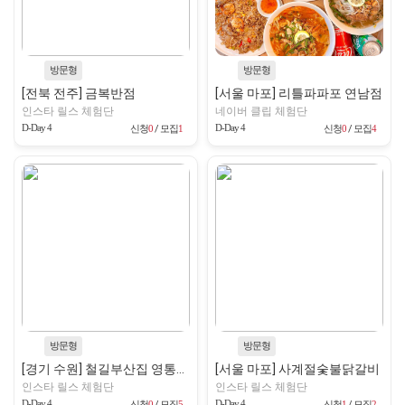
방문형
방문형
[전북 전주] 금복반점
[서울 마포] 리틀파파포 연남점
인스타 릴스 체험단
네이버 클립 체험단
D-Day 4
D-Day 4
신청
0
/ 모집
1
신청
0
/ 모집
4
방문형
방문형
[경기 수원] 철길부산집 영통구청점
[서울 마포] 사계절숯불닭갈비
인스타 릴스 체험단
인스타 릴스 체험단
D-Day 4
D-Day 4
신청
0
/ 모집
5
신청
1
/ 모집
2