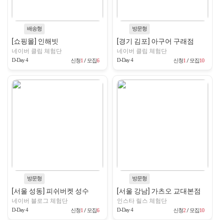
배송형
방문형
[쇼핑몰] 인해빗
[경기 김포] 아구어 구래점
네이버 클립 체험단
네이버 클립 체험단
D-Day 4
D-Day 4
신청
1
/ 모집
6
신청
1
/ 모집
10
방문형
방문형
[서울 성동] 피쉬버켓 성수
[서울 강남] 가츠오 교대본점
네이버 블로그 체험단
인스타 릴스 체험단
D-Day 4
D-Day 4
신청
1
/ 모집
6
신청
2
/ 모집
10