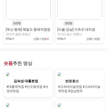
방문형
방문형
[부산 동래] 육밀도 동래직영점
[서울 강남] 가츠오 대치점
네이버 클립 체험단
인스타 릴스 체험단
D-Day 4
D-Day 4
신청
1
/ 모집
10
신청
1
/ 모집
7
숏폼
추천 영상
김숙성 대흥본점
반포로스
#대흥역맛집 #신수동맛집 #서
#고속터미널맛집 #고속터미널
강대맛집
역맛집 #강남한우