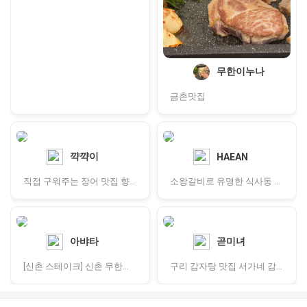
무한이누나
금촌맛집
꺅꺅이
HAEAN
직접 구워주는 장어 맛집 향남 어부명품장어
소왕갈비로 유명한 식사동 외식 장소
아뱌타
곧미녀
[신촌 스테이크] 신촌 무한리필 슈하스코 제대로 즐길 수 있는 '이빠네마그릴'
구리 감자탕 맛집 서가네 감자탕 뼈찜｜히밥도 다녀간 수택동 맛집