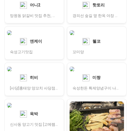
어니2
핫토리
망원동 닭갈비 맛집 추천, 사계절숯불닭갈비
경의선 숲길 옆 한옥 야장 감성 가득한 공중도덕
엔케이
웰코
숙성고기맛집
꼬미양
히비
미짱
[사당]홍태양 양꼬치 사당점: 사당역 양꼬치 맛집 | 고기러버가 인정한 양꼬치집 |깔끔한 사당역 양갈비 맛집 추천
숙성한돈 특제양념구이 나무가든 돼지갈비 육질 최고
욱박
신사동 양고기 맛집 [고메램 신사점]