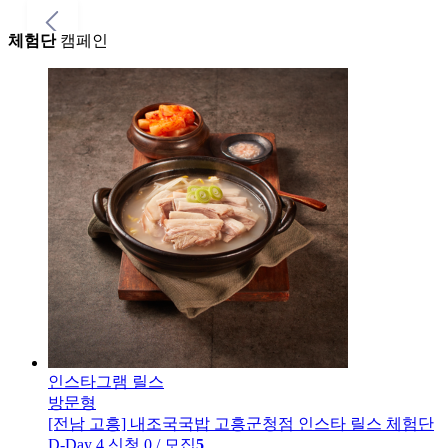
체험단
캠페인
인스타그램 릴스
방문형
[전남 고흥] 내조국국밥 고흥군청점
인스타 릴스 체험단
D-Day 4
신청 0 / 모집
5