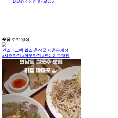
D-Day 4
신청 0 / 모집
5
숏폼
추천 영상
인스타그램 릴스
훈장골 시흥은계점
#시흥맛집 #한우맛집 #은계지구맛집