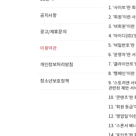
1. '사이트'란 
공지사항
2. '회원'이
3. '비회원'
광고/제휴문의
4. '아이디(I
5. '비밀번호
이용약관
6. '운영자'란
7. '클라이언트
개인정보처리방침
8. '캠페인'
청소년보호정책
9. '스토리앤
관련된 제반 서
10. '콘텐츠'
11. '회원 등
12. '영업일'
13. '스폰서 
14. '포인트'