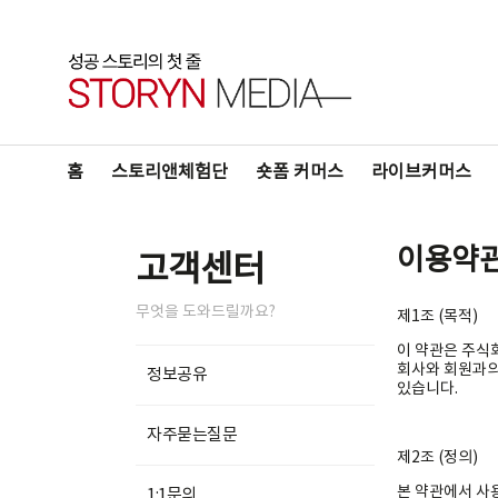
홈
스토리앤체험단
숏폼 커머스
라이브커머스
이용약
고객센터
무엇을 도와드릴까요?
제1조 (목적)
이 약관은 주식회
회사와 회원과의
정보공유
있습니다.
자주묻는질문
제2조 (정의)
본 약관에서 사
1:1문의